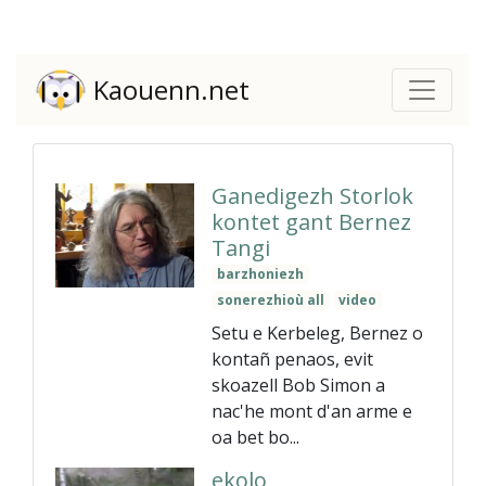
Kaouenn.net
Ganedigezh Storlok
kontet gant Bernez
Tangi
barzhoniezh
sonerezhioù all
video
Setu e Kerbeleg, Bernez o
kontañ penaos, evit
skoazell Bob Simon a
nac'he mont d'an arme e
oa bet bo...
ekolo