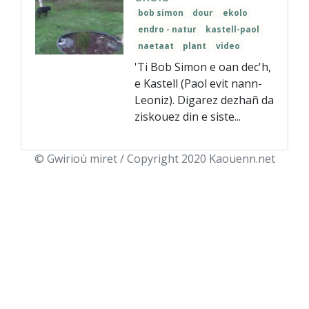
bob simon
dour
ekolo
endro - natur
kastell-paol
naetaat
plant
video
'Ti Bob Simon e oan dec'h,
e Kastell (Paol evit nann-
Leoniz). Digarez dezhañ da
ziskouez din e siste...
© Gwirioù miret / Copyright 2020 Kaouenn.net