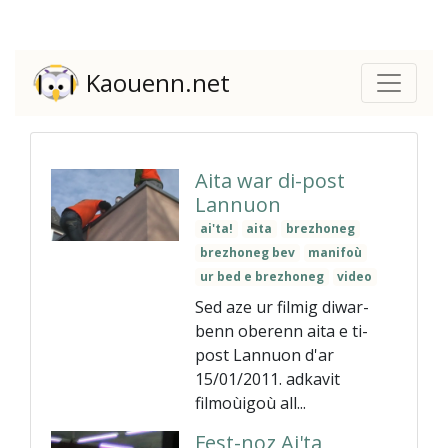
Kaouenn.net
Aita war di-post
Lannuon
ai'ta!
aita
brezhoneg
brezhoneg bev
manifoù
ur bed e brezhoneg
video
Sed aze ur filmig diwar-
benn oberenn aita e ti-
post Lannuon d'ar
15/01/2011. adkavit
filmoùigoù all...
Fest-noz Ai'ta,