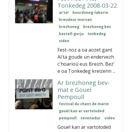
Tonkedeg 2008-03-22
ai'ta!
bourdoneg-laborie
breudeur morvan
brezhoneg
brezhoneg bev
kastell-gorju
tonkedeg
video
Fest-noz a oa aozet gant
Ai'ta goude un endervezh
c'hoarioù eus Breizh. Bez'
e oa Tonkedeg kreizenn ...
Ar brezhoneg bev-
mat e Gouel
Pempoull
festival du chant de marin
gouel kan ar vartoloded
pempoull
sevenadur
video
Gouel kan ar vartoloded