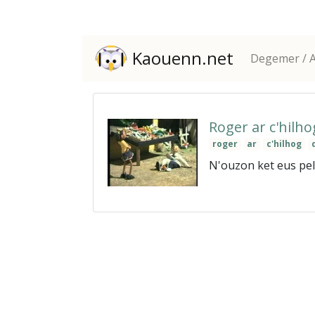
Kaouenn.net
Degemer / A
Roger ar c'hilho
roger
ar
c'hilhog
N'ouzon ket eus pelec