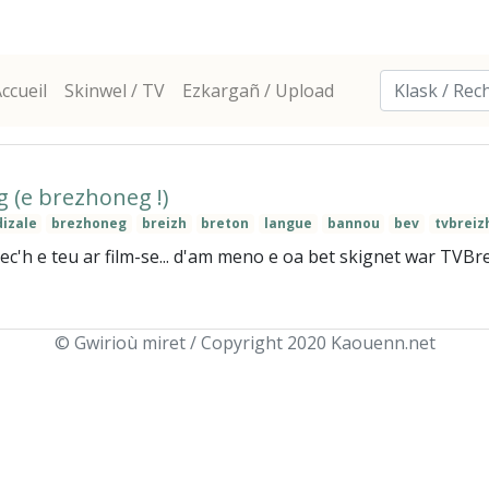
ccueil
Skinwel / TV
Ezkargañ / Upload
g (e brezhoneg !)
dizale
brezhoneg
breizh
breton
langue
bannou
bev
tvbreiz
'h e teu ar film-se... d'am meno e oa bet skignet war TVBreizh
© Gwirioù miret / Copyright 2020 Kaouenn.net