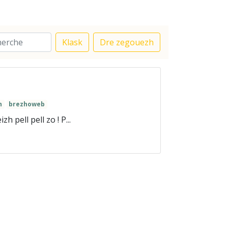
Klask
Dre zegouezh
h
brezhoweb
 pell pell zo ! P...