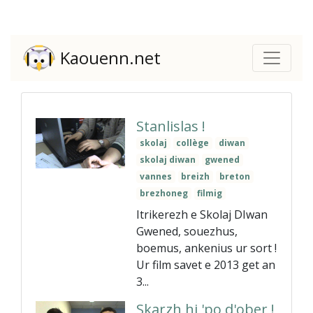
Kaouenn.net
Stanlislas !
skolaj
collège
diwan
skolaj diwan
gwened
vannes
breizh
breton
brezhoneg
filmig
Itrikerezh e Skolaj DIwan
Gwened, souezhus,
boemus, ankenius ur sort !
Ur film savet e 2013 get an
3...
Skarzh hi 'po d'ober !