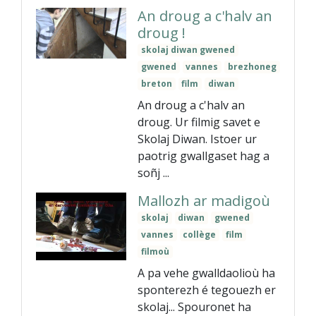
An droug a c'halv an
droug !
skolaj diwan gwened
gwened
vannes
brezhoneg
breton
film
diwan
An droug a c'halv an
droug. Ur filmig savet e
Skolaj Diwan. Istoer ur
paotrig gwallgaset hag a
soñj ...
Mallozh ar madigoù
skolaj
diwan
gwened
vannes
collège
film
filmoù
A pa vehe gwalldaolioù ha
sponterezh é tegouezh er
skolaj... Spouronet ha