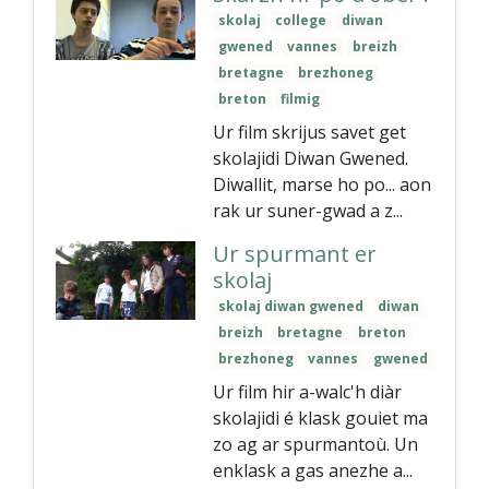
skolaj
college
diwan
gwened
vannes
breizh
bretagne
brezhoneg
breton
filmig
Ur film skrijus savet get
skolajidi Diwan Gwened.
Diwallit, marse ho po... aon
rak ur suner-gwad a z...
Ur spurmant er
skolaj
skolaj diwan gwened
diwan
breizh
bretagne
breton
brezhoneg
vannes
gwened
Ur film hir a-walc'h diàr
skolajidi é klask gouiet ma
zo ag ar spurmantoù. Un
enklask a gas anezhe a...