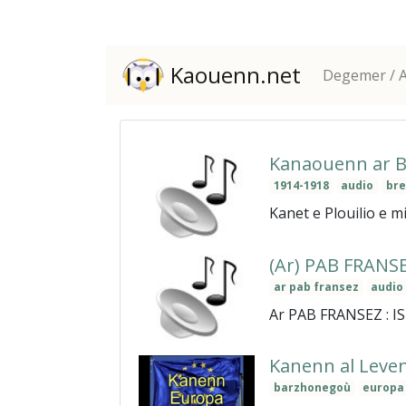
Kaouenn.net
Degemer / A
Kanaouenn ar Br
1914-1918
audio
bre
Kanet e Plouilio e 
(Ar) PAB FRANS
ar pab fransez
audio
Ar PAB FRANSEZ : IST
Kanenn al Leve
barzhonegoù
europa