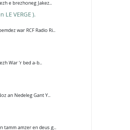
ezh e brezhoneg Jakez...
 LE VERGE ).
emdez war RCF Radio Ri...
zh War ‘r bed a-b...
oz an Nedeleg Gant Y...
un tamm amzer en deus g...