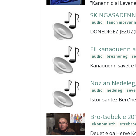
"Kanenn d'al Levene
SKINGASADENN "
audio
fanch morvan
DONEDIGEZ JEZUZ(Mz 
Eil kanaouenn 
audio
brezhoneg
r
Kanaouenn savet e Pl
Noz an Nedeleg
audio
nedeleg
seve
Istor santez Berc'h
Bro-Gebek e 20
ekonomiezh
etrebro
Deuet e oa Herve Ko