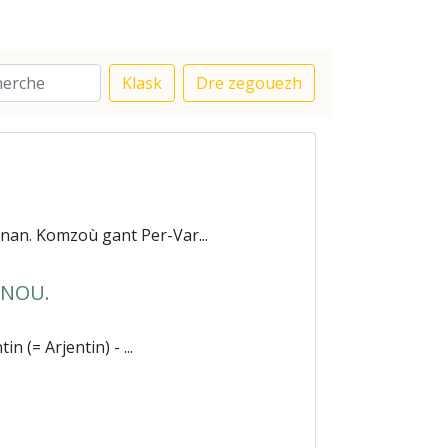
Klask
Dre zegouezh
nan. Komzoù gant Per-Var...
NNOU.
 (= Arjentin) - ...