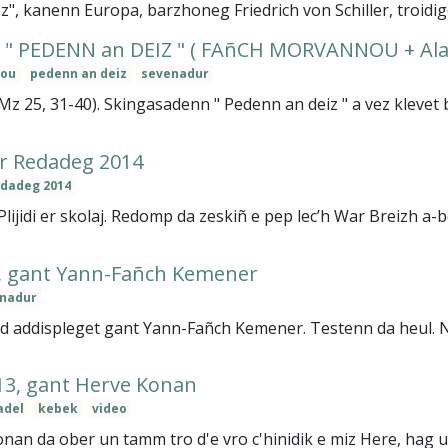
z", kanenn Europa, barzhoneg Friedrich von Schiller, troidig
 PEDENN an DEIZ " ( FAñCH MORVANNOU + Alan
nou
pedenn an deiz
sevenadur
25, 31-40). Skingasadenn " Pedenn an deiz " a vez klevet b
ar Redadeg 2014
edadeg 2014
ijidi er skolaj. Redomp da zeskiñ e pep lec’h War Breizh a-be
, gant Yann-Fañch Kemener
nadur
ed addispleget gant Yann-Fañch Kemener. Testenn da heul. N
13, gant Herve Konan
adel
kebek
video
nan da ober un tamm tro d'e vro c'hinidik e miz Here, hag 