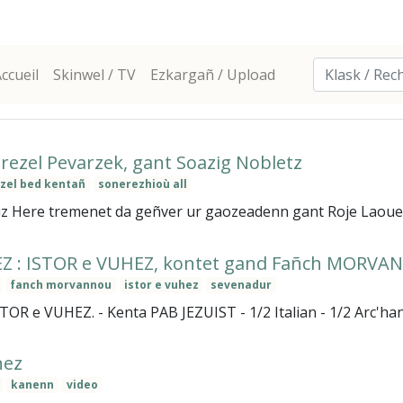
ccueil
Skinwel / TV
Ezkargañ / Upload
ezel Pevarzek, gant Soazig Nobletz
zel bed kentañ
sonerezhioù all
miz Here tremenet da geñver ur gaozeadenn gant Roje Laoue
EZ : ISTOR e VUHEZ, kontet gand Fañch MORVA
fanch morvannou
istor e vuhez
sevenadur
OR e VUHEZ. - Kenta PAB JEZUIST - 1/2 Italian - 1/2 Arc'hantin
nez
kanenn
video