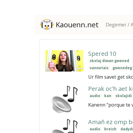
Kaouenn.net
Degemer / A
Spered 10
skolaj diwan gwened
vannetais
gwenedeg
Ur film savet get sk
Perak oc'h aet k
audio
kan
skolajid
Kanenn "porque te v
Amañ ez omp be
audio
breizh
dadyd