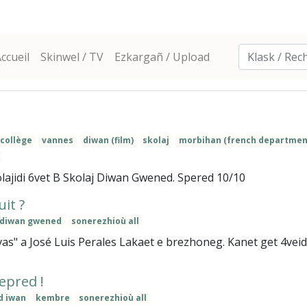
ccueil
Skinwel / TV
Ezkargañ / Upload
collège
vannes
diwan (film)
skolaj
morbihan (french departmen
olajidi 6vet B Skolaj Diwan Gwened. Spered 10/10
uit ?
i diwan gwened
sonerezhioù all
as" a José Luis Perales Lakaet e brezhoneg. Kanet get 4veid
pred !
d iwan
kembre
sonerezhioù all