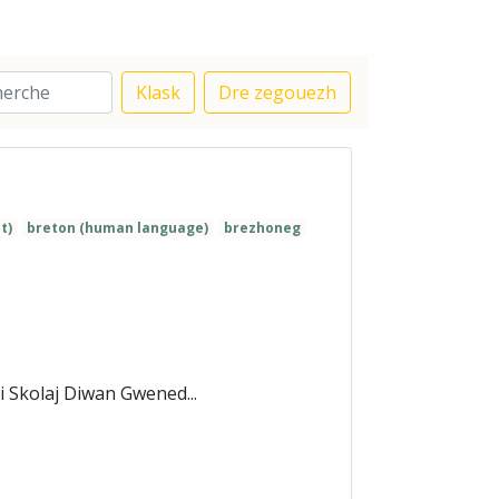
Klask
Dre zegouezh
t)
breton (human language)
brezhoneg
i Skolaj Diwan Gwened...