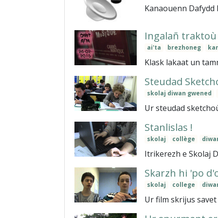
Kanaouenn Dafydd I
Ingalañ traktoù
ai'ta
brezhoneg
kar
Klask lakaat un tam
Steudad Sketch
skolaj diwan gwened
Ur steudad sketchoù
Stanlislas !
skolaj
collège
diwa
Itrikerezh e Skolaj 
Skarzh hi 'po d'
skolaj
college
diwa
Ur film skrijus save