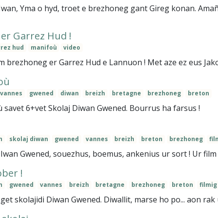
wan, Yma o hyd, troet e brezhoneg gant Gireg konan. Amañ 
 er Garrez Hud !
rez hud
manifoù
video
m brezhoneg er Garrez Hud e Lannuon ! Met aze ez eus Jakobi
où
vannes
gwened
diwan
breizh
bretagne
brezhoneg
breton
 savet 6+vet Skolaj Diwan Gwened. Bourrus ha farsus !
n
skolaj diwan
gwened
vannes
breizh
breton
brezhoneg
fi
DIwan Gwened, souezhus, boemus, ankenius ur sort ! Ur film s
ober !
n
gwened
vannes
breizh
bretagne
brezhoneg
breton
filmig
t get skolajidi Diwan Gwened. Diwallit, marse ho po... aon rak 