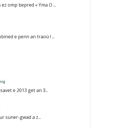
ez omp bepred « Yma O ...
ned e penn an traoù ! ...
lmig
avet e 2013 get an 3...
ur suner-gwad a z...