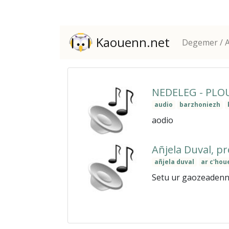
Kaouenn.net
Degemer / A
NEDELEG - PLOU
audio
barzhoniezh
aodio
Añjela Duval, p
añjela duval
ar c'hou
Setu ur gaozeadenn 