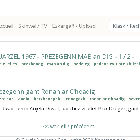
ccueil
Skinwel / TV
Ezkargañ / Upload
ARZEL 1967 - PREZEGENN MAB an DIG - 1 / 2 -
biel elies
brezhoneg
mab an dig
nedeleg
pedenn evit breizh-ize
rezegenn gant Ronan ar C'hoadig
erc'had
audio
barzhonegoù
lennegezh
ronan ar c'hoadig
seve
diwar-benn Añjela Duval, barzhez vrudet Bro-Dreger, gant R
<< war-gil / précédent