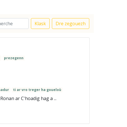
Klask
Dre zegouezh
l
prezegenn
nadur
ti ar vro treger ha goueloù
onan ar C'hoadig hag a ...