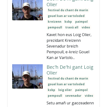
Olier
festival du chant de marin
gouel kan ar vartoloded
kreizenn
ksbp
paimpol
pempoull
traoù all
video
Kavet hon eus Loig Olier,
prezidant Kreizenn
Sevenadur breizh
Pempoull, e-kreiz Gouel
Kan ar Vartolo...
Bec'h De'hi gant Loig
Olier
festival du chant de marin
gouel kan ar vartoloded
ksbp
loig olier
paimpol
pempoull
sevenadur
video
Setu amañ ur gaozeadenn