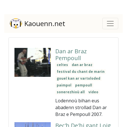
Kaouenn.net
Dan ar Braz
Pempoull
celtes
dan ar braz
festival du chant de marin
gouel kan ar vartoloded
paimpol
pempoull
sonerezhioù all
video
Lodennoù bihan eus
abadenn strollad Dan ar
Braz e Pempoull 2007.
Bec'h De'hi gant Loig