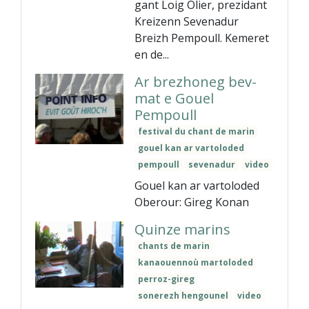
gant Loig Olier, prezidant
Kreizenn Sevenadur
Breizh Pempoull. Kemeret
en de...
Ar brezhoneg bev-
mat e Gouel
Pempoull
festival du chant de marin
gouel kan ar vartoloded
pempoull
sevenadur
video
Gouel kan ar vartoloded
Oberour: Gireg Konan
Quinze marins
chants de marin
kanaouennoù martoloded
perroz-gireg
sonerezh hengounel
video