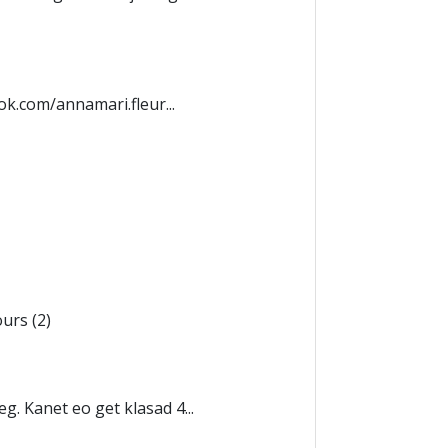
ok.com/annamari.fleur...
urs (2)
. Kanet eo get klasad 4...