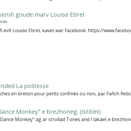
 seniñ goude marv Louise Ebrel
bras
ñ evit Louise Ebrel, kavet war Facebook: https://www.facebo
ended La politesse
ches en breton pour petits confinés ou non, par Fañch Rebo
Dance Monkey" e brezhoneg. (istitlet)
ance Monkey" ag ar strollad Tones and I lakaet e brezhoneg