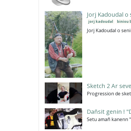
Jorj Kadoudal o
jorj kadoudal
biniou 
Jorj Kadoudal o seni
Sketch 2 Ar sev
Progression de sket
Dañsit genin ! "
Setu amañ kanenn "D