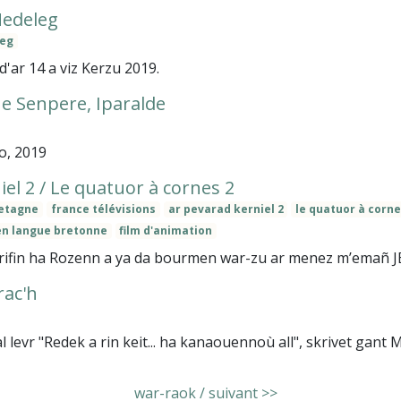
edeleg
leg
d'ar 14 a viz Kerzu 2019.
e Senpere, Iparalde
o, 2019
el 2 / Le quatuor à cornes 2
etagne
france télévisions
ar pevarad kerniel 2
le quatuor à corne
n langue bretonne
film d'animation
 Trifin ha Rozenn a ya da bourmen war-zu ar menez m’emañ J
rac'h
levr "Redek a rin keit... ha kanaouennoù all", skrivet gant 
war-raok / suivant >>