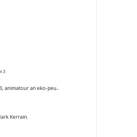
s 2
B, animatour an eko-peu...
Mark Kerrain.