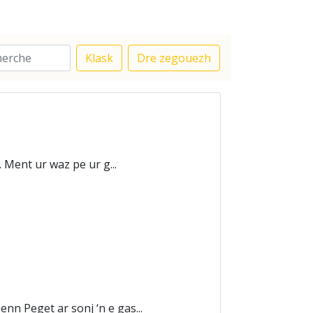
Klask
Dre zegouezh
Ment ur waz pe ur g...
 Peget ar sonj ‘n e gas...