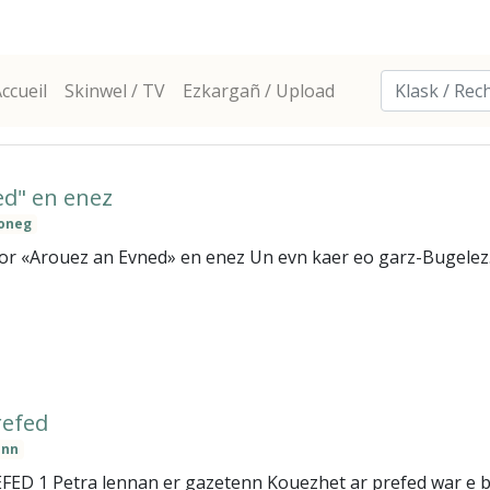
ccueil
Skinwel / TV
Ezkargañ / Upload
ed" en enez
oneg
 «Arouez an Evned» en enez Un evn kaer eo garz-Bugelez. 
refed
enn
 1 Petra lennan er gazetenn Kouezhet ar prefed war e benn