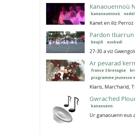
Kanaouennoù N
kanaoouennoù
nede
Kanet en iliz Perroz 
Pardon Ibarrun 
beajiñ
euskadi
27-30 a viz Gwengol
Ar pevarad kerni
france 3 bretagne
br
programme jeunesse e
Klaris, Marc’harid,
Gwrac'hed Plou
kanaouenn
Ur ganaouenn eus al 