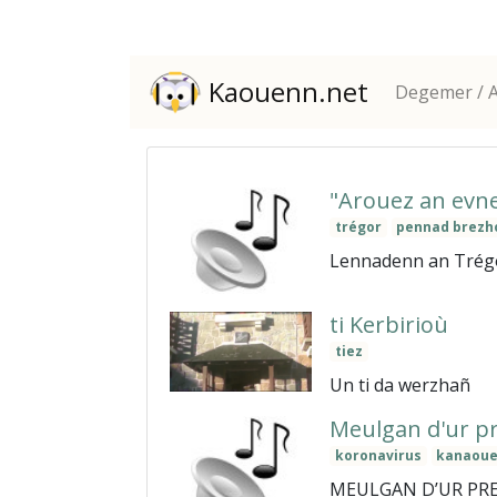
Kaouenn.net
Degemer / A
"Arouez an evn
trégor
pennad brezh
Lennadenn an Trégor
ti Kerbirioù
tiez
Un ti da werzhañ
Meulgan d'ur p
koronavirus
kanaou
MEULGAN D’UR PREFED