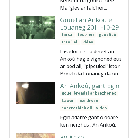
Kerkent ha goulou-deiz
Ma 'glev ar falc'her...
Gouel an Ankoù e
Louaneg 2011-10-29
farsal
fest-noz
gouelioù
traoù all
video
Disadorn e oa deuet an
Ankoù hag e vignoned eus
ar bed all, "pipeuled" istor
Breizh da Louaneg da ou...
An Ankoù, gant Egin
gouel broadel ar brezhoneg
kawan
lise diwan
sonerezhioù all
video
Egin adarre gant o doare
ken nerzhus : An Ankoù.
an Ankou