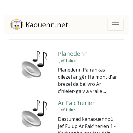
Kaouenn.net
Planedenn
jef fulup
Planedenn Pa rankas
dilezel ar gêr Ha mont d'ar
brezel da bellvro Ar
c'hleier-galv a vralle ...
Ar Falc'herien
jef fulup
Dastumad kanaouennoù
Jef Fulup Ar Falc'herien 1 -