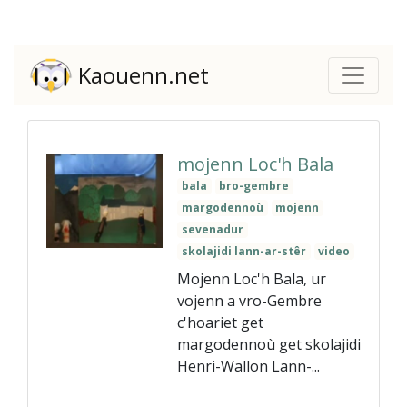
Kaouenn.net
mojenn Loc'h Bala
bala
bro-gembre
margodennoù
mojenn
sevenadur
skolajidi lann-ar-stêr
video
Mojenn Loc'h Bala, ur
vojenn a vro-Gembre
c'hoariet get
margodennoù get skolajidi
Henri-Wallon Lann-...