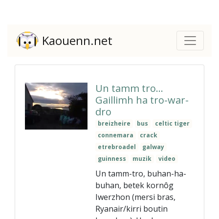
Kaouenn.net
Un tamm tro…
Gaillimh ha tro-war-
dro
breizheire
bus
celtic tiger
connemara
crack
etrebroadel
galway
guinness
muzik
video
Un tamm-tro, buhan-ha-
buhan, betek kornôg
Iwerzhon (mersi bras,
Ryanair/kirri boutin