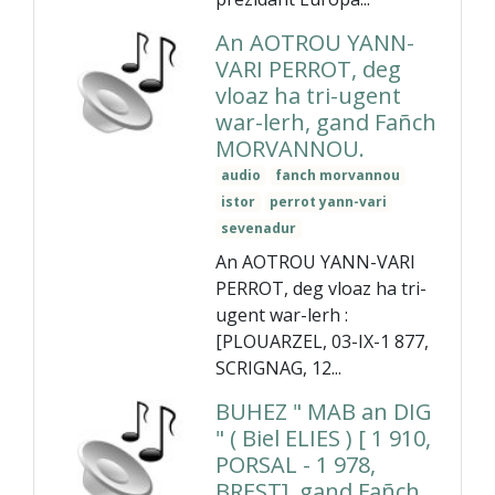
An AOTROU YANN-
VARI PERROT, deg
vloaz ha tri-ugent
war-lerh, gand Fañch
MORVANNOU.
audio
fanch morvannou
istor
perrot yann-vari
sevenadur
An AOTROU YANN-VARI
PERROT, deg vloaz ha tri-
ugent war-lerh :
[PLOUARZEL, 03-IX-1 877,
SCRIGNAG, 12...
BUHEZ " MAB an DIG
" ( Biel ELIES ) [ 1 910,
PORSAL - 1 978,
BREST], gand Fañch