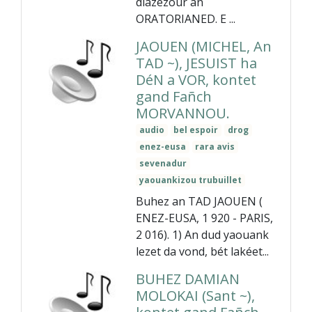
diazezour an
ORATORIANED. E ...
JAOUEN (MICHEL, An
TAD ~), JESUIST ha
DéN a VOR, kontet
gand Fañch
MORVANNOU.
audio
bel espoir
drog
enez-eusa
rara avis
sevenadur
yaouankizou trubuillet
Buhez an TAD JAOUEN (
ENEZ-EUSA, 1 920 - PARIS,
2 016). 1) An dud yaouank
lezet da vond, bét lakéet...
BUHEZ DAMIAN
MOLOKAI (Sant ~),