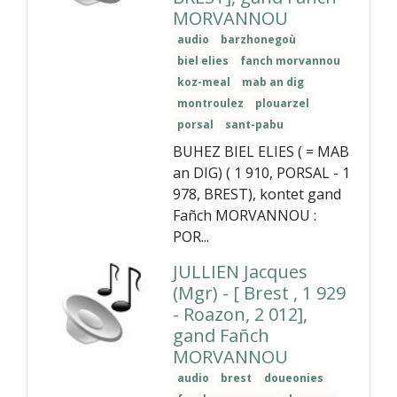
MORVANNOU
audio
barzhonegoù
biel elies
fanch morvannou
koz-meal
mab an dig
montroulez
plouarzel
porsal
sant-pabu
BUHEZ BIEL ELIES ( = MAB
an DIG) ( 1 910, PORSAL - 1
978, BREST), kontet gand
Fañch MORVANNOU :
POR...
JULLIEN Jacques
(Mgr) - [ Brest , 1 929
- Roazon, 2 012],
gand Fañch
MORVANNOU
audio
brest
doueonies