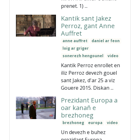
prenet. 1) ...
Kantik sant Jakez
Perroz, gant Anne
Auffret
anne auffret
daniel ar feon
loig ar griger
sonerezh hengounel
video
Kantik Perroz enrollet en
iliz Perroz devezh gouel
sant Jakez, d'ar 25 a viz
Gouere 2015. Diskan ...
Prezidant Europa a
oar kanañ e
brezhoneg
brezhoneg
europa
video
Un devezh e buhez
prezidant Europa...