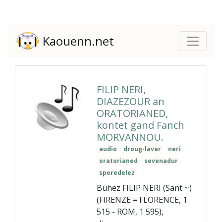
Kaouenn.net
FILIP NERI,
DIAZEZOUR an
ORATORIANED,
kontet gand Fanch
MORVANNOU.
audio
droug-lavar
neri
oratorianed
sevenadur
speredelez
Buhez FILIP NERI (Sant ~)
(FIRENZE = FLORENCE, 1
515 - ROM, 1 595),