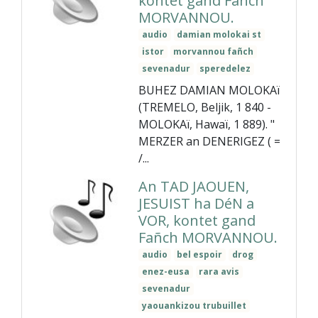
kontet gand Fañch
MORVANNOU.
audio
damian molokai st
istor
morvannou fañch
sevenadur
speredelez
BUHEZ DAMIAN MOLOKAï
(TREMELO, Beljik, 1 840 -
MOLOKAï, Hawaï, 1 889). "
MERZER an DENERIGEZ ( =
/...
An TAD JAOUEN,
JESUIST ha DéN a
VOR, kontet gand
Fañch MORVANNOU.
audio
bel espoir
drog
enez-eusa
rara avis
sevenadur
yaouankizou trubuillet