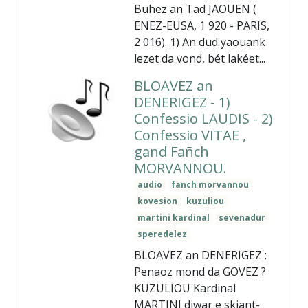
Buhez an Tad JAOUEN (
ENEZ-EUSA, 1 920 - PARIS,
2 016). 1) An dud yaouank
lezet da vond, bét lakéet...
BLOAVEZ an
DENERIGEZ - 1)
Confessio LAUDIS - 2)
Confessio VITAE ,
gand Fañch
MORVANNOU.
audio
fanch morvannou
kovesion
kuzuliou
martini kardinal
sevenadur
speredelez
BLOAVEZ an DENERIGEZ :
Penaoz mond da GOVEZ ?
KUZULIOU Kardinal
MARTINI diwar e skiant-