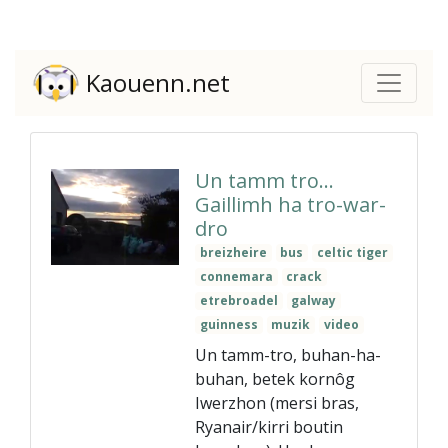
Kaouenn.net
Un tamm tro…
Gaillimh ha tro-war-
dro
breizheire
bus
celtic tiger
connemara
crack
etrebroadel
galway
guinness
muzik
video
Un tamm-tro, buhan-ha-
buhan, betek kornôg
Iwerzhon (mersi bras,
Ryanair/kirri boutin