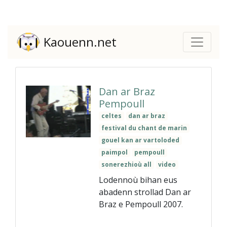
Kaouenn.net
Dan ar Braz
Pempoull
celtes
dan ar braz
festival du chant de marin
gouel kan ar vartoloded
paimpol
pempoull
sonerezhioù all
video
Lodennoù bihan eus
abadenn strollad Dan ar
Braz e Pempoull 2007.