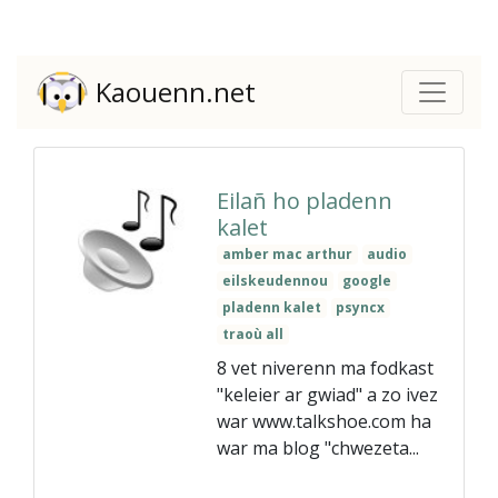
Kaouenn.net
Eilañ ho pladenn
kalet
amber mac arthur
audio
eilskeudennou
google
pladenn kalet
psyncx
traoù all
8 vet niverenn ma fodkast
"keleier ar gwiad" a zo ivez
war www.talkshoe.com ha
war ma blog "chwezeta...