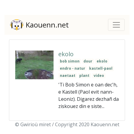
Kaouenn.net
ekolo
bob simon
dour
ekolo
endro - natur
kastell-paol
naetaat
plant
video
'Ti Bob Simon e oan dec'h,
e Kastell (Paol evit nann-
Leoniz). Digarez dezhañ da
ziskouez din e siste...
© Gwirioù miret / Copyright 2020 Kaouenn.net