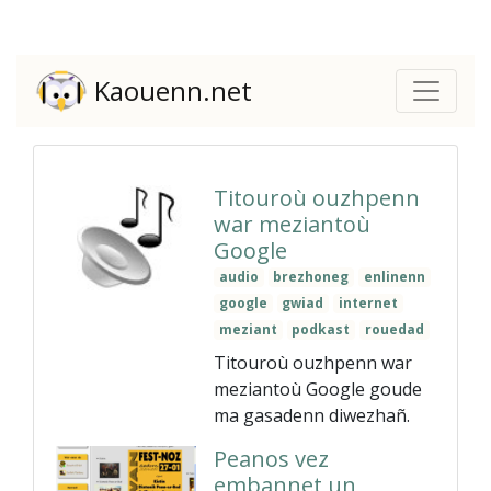
Kaouenn.net
Titouroù ouzhpenn
war meziantoù
Google
audio
brezhoneg
enlinenn
google
gwiad
internet
meziant
podkast
rouedad
Titouroù ouzhpenn war
meziantoù Google goude
ma gasadenn diwezhañ.
Peanos vez
embannet un