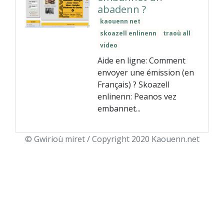
abadenn ?
kaouenn net
skoazell enlinenn
traoù all
video
Aide en ligne: Comment
envoyer une émission (en
Français) ? Skoazell
enlinenn: Peanos vez
embannet...
© Gwirioù miret / Copyright 2020 Kaouenn.net