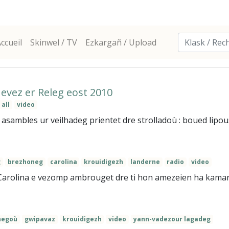
ccueil
Skinwel / TV
Ezkargañ / Upload
nevez er Releg eost 2010
 all
video
asambles ur veilhadeg prientet dre strolladoù : boued lipous
g
brezhoneg
carolina
krouidigezh
landerne
radio
video
arolina e vezomp ambrouget dre ti hon amezeien ha kamara
negoù
gwipavaz
krouidigezh
video
yann-vadezour lagadeg