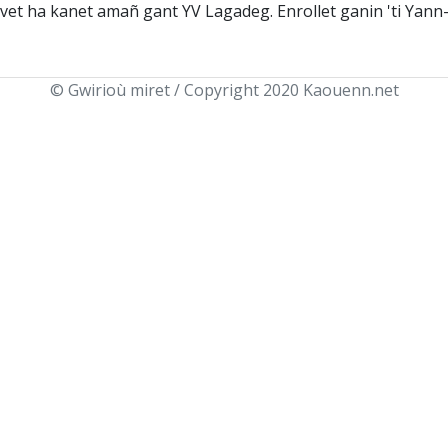
avet ha kanet amañ gant YV Lagadeg. Enrollet ganin 'ti Yann
© Gwirioù miret / Copyright 2020 Kaouenn.net