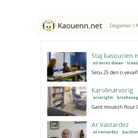
Kaouenn.net
Degemer / A
Staj kasourien 
eil derez diwan
traoù
Setu 25 den o vevañ 
Karolinarvorig
arvorigfm
brezhone
Gant mouezh flour C
Ar Vastardez
ar vastardez
barzho