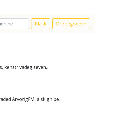
Klask
Dre zegouezh
, kenstrivadeg seven...
ded ArvorigFM, a skign be...