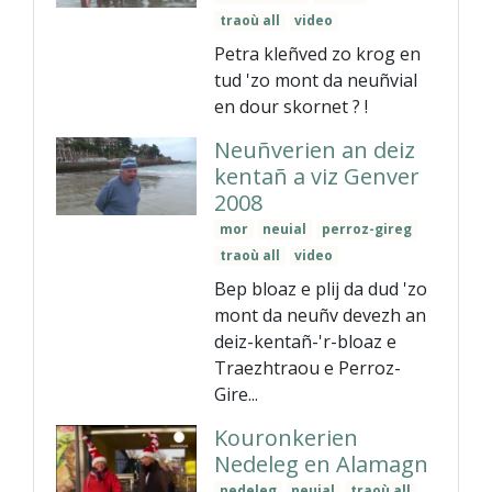
traoù all
video
Petra kleñved zo krog en
tud 'zo mont da neuñvial
en dour skornet ? !
Neuñverien an deiz
kentañ a viz Genver
2008
mor
neuial
perroz-gireg
traoù all
video
Bep bloaz e plij da dud 'zo
mont da neuñv devezh an
deiz-kentañ-'r-bloaz e
Traezhtraou e Perroz-
Gire...
Kouronkerien
Nedeleg en Alamagn
nedeleg
neuial
traoù all