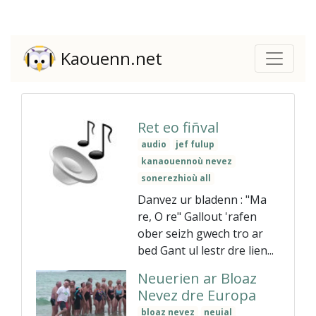
Kaouenn.net
Ret eo fiñval
audio
jef fulup
kanaouennoù nevez
sonerezhioù all
Danvez ur bladenn : "Ma
re, O re" Gallout 'rafen
ober seizh gwech tro ar
bed Gant ul lestr dre lien...
Neuerien ar Bloaz
Nevez dre Europa
bloaz nevez
neuial