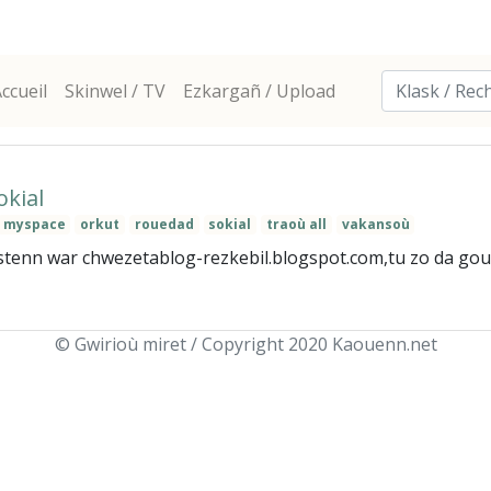
ccueil
Skinwel / TV
Ezkargañ / Upload
kial
myspace
orkut
rouedad
sokial
traoù all
vakansoù
stenn war chwezetablog-rezkebil.blogspot.com,tu zo da gou
© Gwirioù miret / Copyright 2020 Kaouenn.net