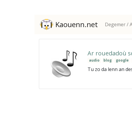
Kaouenn.net
Degemer / A
Ar rouedadoù so
audio
blog
google
Tu zo da lenn an de