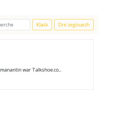
Klask
Dre zegouezh
manantin war Talkshoe.co...