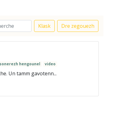
Klask
Dre zegouezh
sonerezh hengounel
video
the. Un tamm gavotenn...