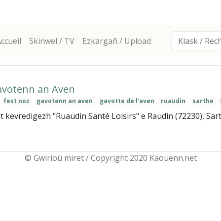
ccueil
Skinwel / TV
Ezkargañ / Upload
Gavotenn an Aven
fest noz
gavotenn an aven
gavotte de l'aven
ruaudin
sarthe
t kevredigezh "Ruaudin Santé Loisirs" e Raudin (72230), Sar
© Gwirioù miret / Copyright 2020 Kaouenn.net