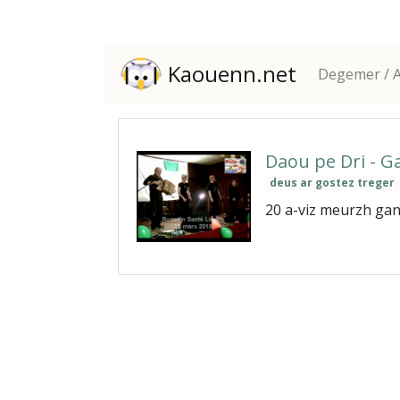
Kaouenn.net
Degemer / A
Daou pe Dri - 
deus ar gostez treger
20 a-viz meurzh gan