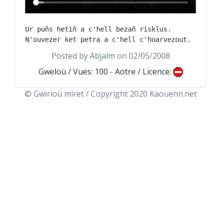
Ur puñs hetiñ a c'hell bezañ risklus. 
Posted by
Abjalm
on 02/05/2008
Gweloù / Vues: 100 - Aotre / Licence:
© Gwirioù miret / Copyright 2020 Kaouenn.net