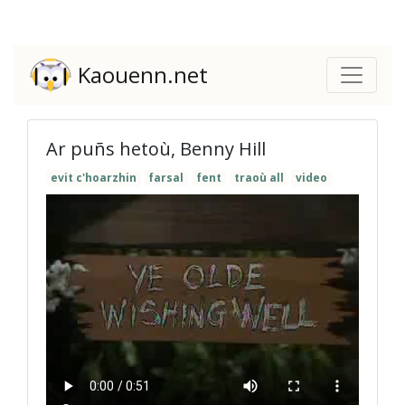
Kaouenn.net
Ar puñs hetoù, Benny Hill
evit c'hoarzhin
farsal
fent
traoù all
video