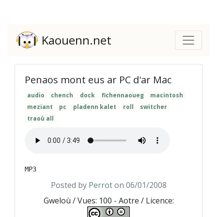
Kaouenn.net
Penaos mont eus ar PC d'ar Mac
audio
chench
dock
fichennaoueg
macintosh
meziant
pc
pladenn kalet
roll
switcher
traoù all
Posted by
Perrot
on 06/01/2008
Gweloù / Vues: 100 - Aotre / Licence: