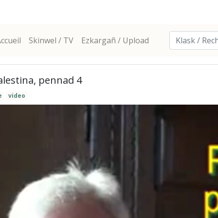
ccueil
Skinwel / TV
Ezkargañ / Upload
alestina, pennad 4
e
video