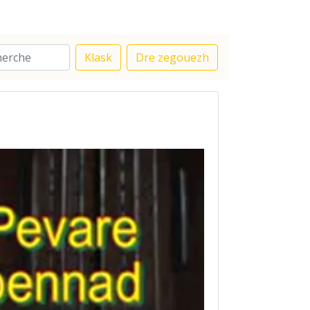
Klask
Dre zegouezh