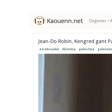
Kaouenn.net
Degemer / A
Jean-Do Robin, Kengred gant P
etrebroadel
filistinia
palestina
palestin