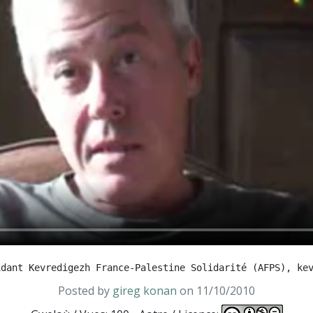
Posted by
gireg konan
on 11/10/2010