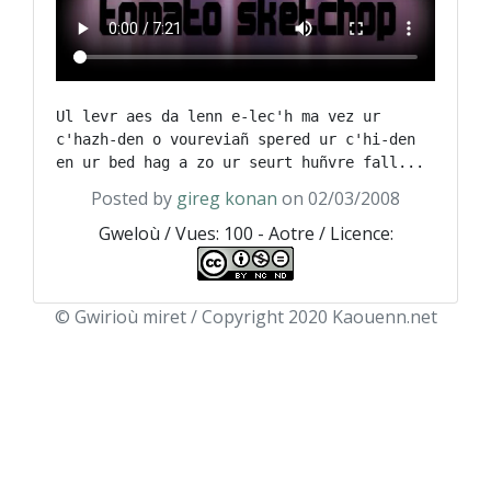
Ul levr aes da lenn e-lec'h ma vez ur 
c'hazh-den o voureviañ spered ur c'hi-den 
Posted by
gireg konan
on 02/03/2008
Gweloù / Vues: 100 - Aotre / Licence:
© Gwirioù miret / Copyright 2020 Kaouenn.net