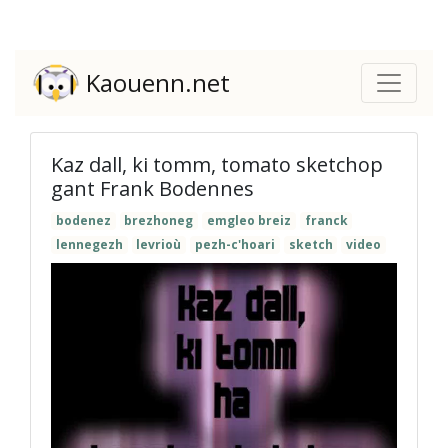
Kaouenn.net
Kaz dall, ki tomm, tomato sketchop
gant Frank Bodennes
bodenez
brezhoneg
emgleo breiz
franck
lennegezh
levrioù
pezh-c'hoari
sketch
video