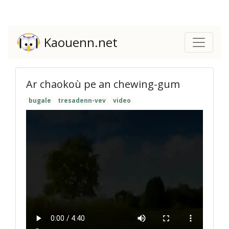
Kaouenn.net
Ar chaokoù pe an chewing-gum
bugale
tresadenn-vev
video