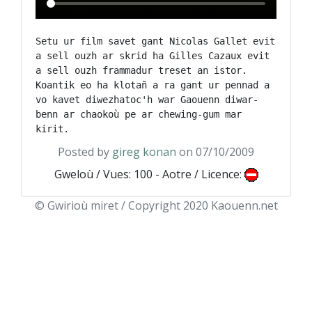
Setu ur film savet gant Nicolas Gallet evit 
a sell ouzh ar skrid ha Gilles Cazaux evit 
a sell ouzh frammadur treset an istor. 
Koantik eo ha klotañ a ra gant ur pennad a 
vo kavet diwezhatoc'h war Gaouenn diwar-
benn ar chaokoù pe ar chewing-gum mar 
Posted by
gireg konan
on 07/10/2009
Gweloù / Vues: 100 - Aotre / Licence:
© Gwirioù miret / Copyright 2020 Kaouenn.net