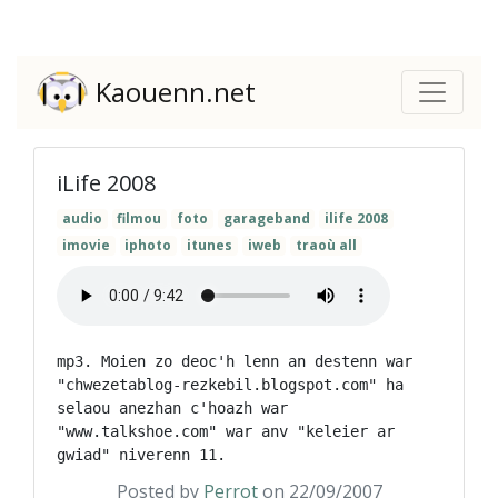
Kaouenn.net
iLife 2008
audio
filmou
foto
garageband
ilife 2008
imovie
iphoto
itunes
iweb
traoù all
mp3. Moien zo deoc'h lenn an destenn war 
"chwezetablog-rezkebil.blogspot.com" ha 
selaou anezhan c'hoazh war 
"www.talkshoe.com" war anv "keleier ar 
Posted by
Perrot
on 22/09/2007