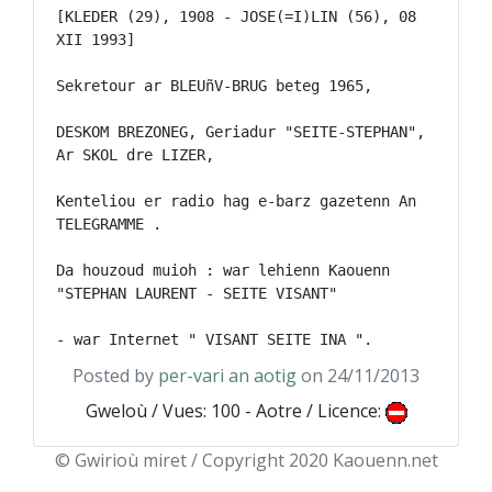
[KLEDER (29), 1908 - JOSE(=I)LIN (56), 08 
XII 1993]

Sekretour ar BLEUñV-BRUG beteg 1965,

DESKOM BREZONEG, Geriadur "SEITE-STEPHAN", 
Ar SKOL dre LIZER, 

Kenteliou er radio hag e-barz gazetenn An 
TELEGRAMME .

Da houzoud muioh : war lehienn Kaouenn 
"STEPHAN LAURENT - SEITE VISANT"

Posted by
per-vari an aotig
on 24/11/2013
Gweloù / Vues: 100 - Aotre / Licence:
© Gwirioù miret / Copyright 2020 Kaouenn.net