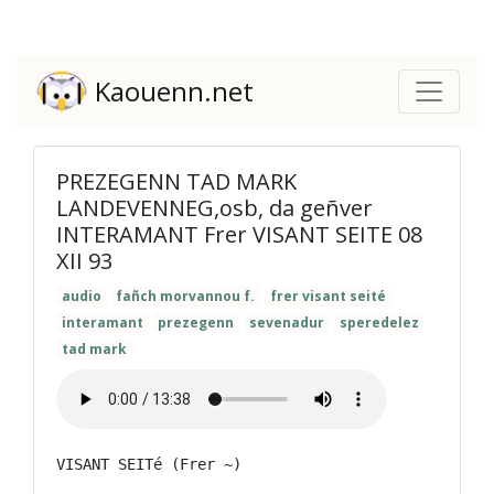
Kaouenn.net
PREZEGENN TAD MARK
LANDEVENNEG,osb, da geñver
INTERAMANT Frer VISANT SEITE 08
XII 93
audio
fañch morvannou f.
frer visant seité
interamant
prezegenn
sevenadur
speredelez
tad mark
VISANT SEITé (Frer ~)
