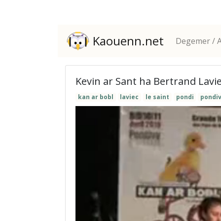
Kaouenn.net
Degemer / A
Kevin ar Sant ha Bertrand Lav
kan ar bobl
laviec
le saint
pondi
pondiv