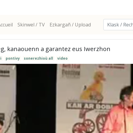
ccueil
Skinwel / TV
Ezkargañ / Upload
ieg, kanaouenn a garantez eus Iwerzhon
i
pontivy
sonerezhioù all
video