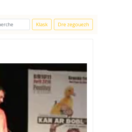
Klask
Dre zegouezh