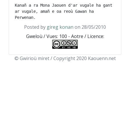
Kanañ a ra Mona Jaouen d'ar vugale ha gant 
ar vugale, amañ e oa reoù Gawan ha 
Posted by
gireg konan
on 28/05/2010
Gweloù / Vues: 100 - Aotre / Licence:
© Gwirioù miret / Copyright 2020 Kaouenn.net