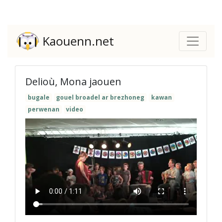
Kaouenn.net
Delioù, Mona jaouen
bugale
gouel broadel ar brezhoneg
kawan
perwenan
video