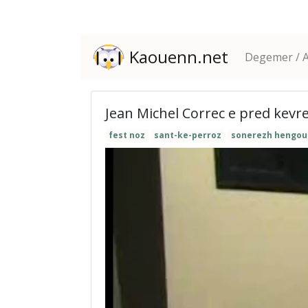
Kaouenn.net
Degemer / A
Jean Michel Correc e pred kevr
fest noz
sant-ke-perroz
sonerezh hengou