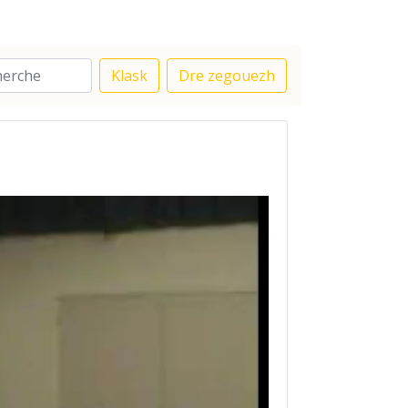
Klask
Dre zegouezh