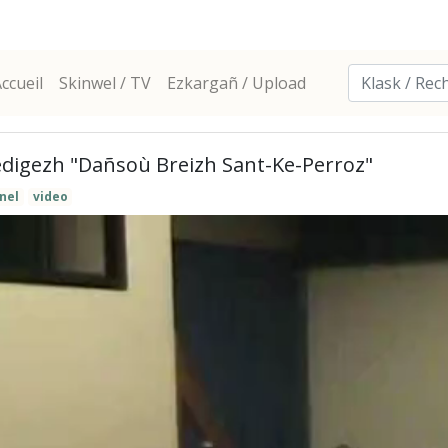
ccueil
Skinwel / TV
Ezkargañ / Upload
edigezh "Dañsoù Breizh Sant-Ke-Perroz"
nel
video