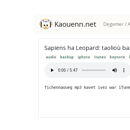
Kaouenn.net
Degemer / A
Sapiens ha Leopard: taolioù b
audio
backup
iphoto
itunes
keynote