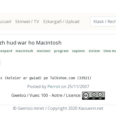
ccueil
Skinwel / TV
Ezkargañ / Upload
azh hud war ho Macintosh
leopard
macintosh
meziant
program
sapiens
sistem
time m
Posted by
Perrot
on 25/11/2007
Gweloù / Vues: 100 - Aotre / Licence:
© Gwirioù miret / Copyright 2020 Kaouenn.net