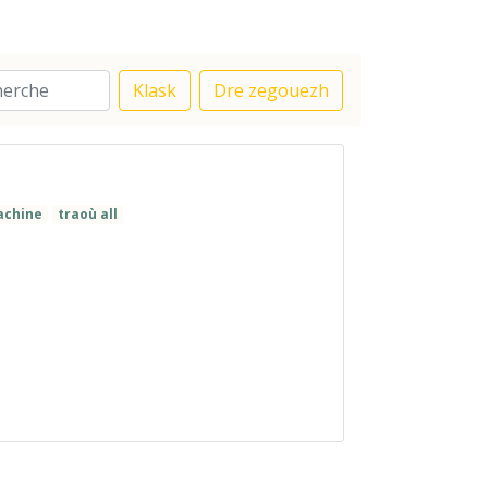
Klask
Dre zegouezh
achine
traoù all