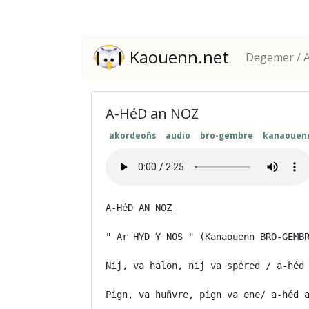
Kaouenn.net
Degemer / A
A-HéD an NOZ
akordeoñs
audio
bro-gembre
kanaouen
A-HéD AN NOZ

" Ar HYD Y NOS " (Kanaouenn BRO-GEMBR
Nij, va halon, nij va spéred / a-héd 
Pign, va huñvre, pign va ene/ a-héd a