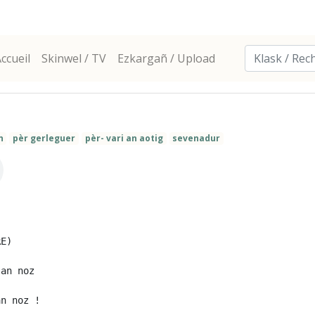
ccueil
Skinwel / TV
Ezkargañ / Upload
n
pèr gerleguer
pèr- vari an aotig
sevenadur
E)

an noz

n noz !
