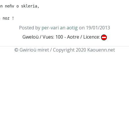
n neñv o skleria,

Posted by
per-vari an aotig
on 19/01/2013
Gweloù / Vues: 100 - Aotre / Licence:
© Gwirioù miret / Copyright 2020 Kaouenn.net