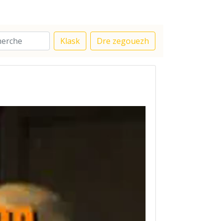
Klask
Dre zegouezh