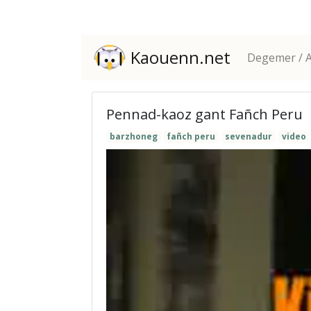
Kaouenn.net
Degemer / A
Pennad-kaoz gant Fañch Peru
barzhoneg
fañch peru
sevenadur
video