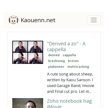
Kaouenn.net
"Denved a zo" - A
cappella
denved
cappella
brezhoneg
breton
plabennec
multitracking
A cute song about sheep,
written by Kaou Sanson. I
used Garage Band, Imovie
and Final cut pro. Let m...
Zoho notebook hag
iMovie