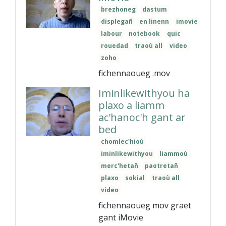
brezhoneg
dastum
displegañ
en linenn
imovie
labour
notebook
quic
rouedad
traoù all
video
zoho
fichennaoueg .mov
Iminlikewithyou ha
plaxo a liamm
ac'hanoc'h gant ar
bed
chomlec'hioù
iminlikewithyou
liammoù
merc'hetañ
paotretañ
plaxo
sokial
traoù all
video
fichennaoueg mov graet
gant iMovie